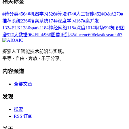
相关标签
#
待分类
4564
#
机器学习
526
#
算法
474
#
人工智能
452
#
Q&A
270
#
推荐系统
236
#
搜索系统
174
#
深度学习
167
#
高并发
132
#
ELK
128
#
spark
118
#
神经网络
115
#
深度
101
#
职场
99
#
知识图
谱
97
#
大数据
96
#
Flink
96
#
图像识别
82
#
lucene
69
#
elasticsearch
63
AIQ
探索人工智能技术前沿与实践。
平等 · 自由 · 奔放 · 乐于分享。
内容频道
全部文章
发现
搜索
RSS 订阅