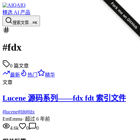
Fork me on GitHub
AIQ
精选 AI 产品
搜索文章...
⌘K
#
fdx
0
篇文章
最新
热门
精华
文章
Lucene 源码系列——fdx fdt 索引文件
#
lucene
#
fdt
#
fdx
Em
Emma
·
超过 6 年前
4.6k
0
0