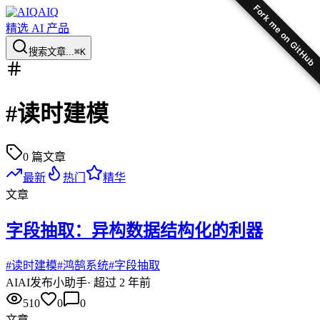
Fork me on GitHub
AIQ
精选 AI 产品
搜索文章...
⌘K
#
读时建模
0
篇文章
最新
热门
精华
文章
字段抽取：异构数据结构化的利器
#
读时建模
#
鸿鹄系统
#
字段抽取
AI
AI发布小助手
·
超过 2 年前
510
0
0
文章