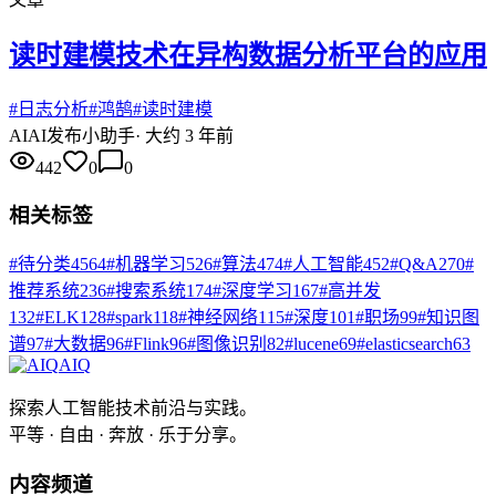
读时建模技术在异构数据分析平台的应用
#
日志分析
#
鸿鹄
#
读时建模
AI
AI发布小助手
·
大约 3 年前
442
0
0
相关标签
#
待分类
4564
#
机器学习
526
#
算法
474
#
人工智能
452
#
Q&A
270
#
推荐系统
236
#
搜索系统
174
#
深度学习
167
#
高并发
132
#
ELK
128
#
spark
118
#
神经网络
115
#
深度
101
#
职场
99
#
知识图
谱
97
#
大数据
96
#
Flink
96
#
图像识别
82
#
lucene
69
#
elasticsearch
63
AIQ
探索人工智能技术前沿与实践。
平等 · 自由 · 奔放 · 乐于分享。
内容频道