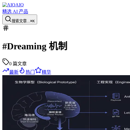
AIQ
精选 AI 产品
搜索文章...
⌘K
#
Dreaming 机制
0
篇文章
最新
热门
精华