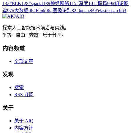
132
#
ELK
128
#
spark
118
#
神经网络
115
#
深度
101
#
职场
99
#
知识图
谱
97
#
大数据
96
#
Flink
96
#
图像识别
82
#
lucene
69
#
elasticsearch
63
AIQ
探索人工智能技术前沿与实践。
平等 · 自由 · 奔放 · 乐于分享。
内容频道
全部文章
发现
搜索
RSS 订阅
关于
关于 AIQ
内容方针