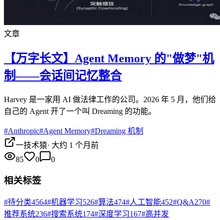
文章
【万字长文】Agent Memory 的"做梦"机
制——会话间记忆整合
Harvey 是一家用 AI 做法律工作的公司。2026 年 5 月，他们给
自己的 Agent 开了一个叫 Dreaming 的功能。
#
Anthropic
#
Agent Memory
#
Dreaming 机制
一技术猿
·
大约 1 个月前
85
0
0
相关标签
#
待分类
4564
#
机器学习
526
#
算法
474
#
人工智能
452
#
Q&A
270
#
推荐系统
236
#
搜索系统
174
#
深度学习
167
#
高并发