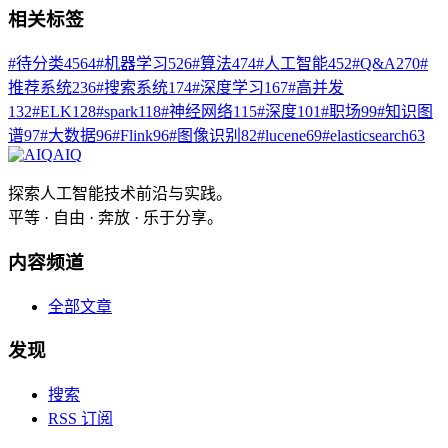
相关标签
#
待分类
4564
#
机器学习
526
#
算法
474
#
人工智能
452
#
Q&A
270
#
推荐系统
236
#
搜索系统
174
#
深度学习
167
#
高并发
132
#
ELK
128
#
spark
118
#
神经网络
115
#
深度
101
#
职场
99
#
知识图
谱
97
#
大数据
96
#
Flink
96
#
图像识别
82
#
lucene
69
#
elasticsearch
63
AIQ
探索人工智能技术前沿与实践。
平等 · 自由 · 奔放 · 乐于分享。
内容频道
全部文章
发现
搜索
RSS 订阅