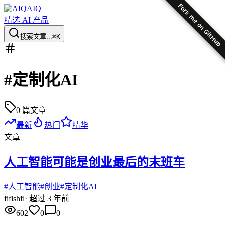
Fork me on GitHub
AIQ
精选 AI 产品
搜索文章...
⌘K
#
定制化AI
0
篇文章
最新
热门
精华
文章
人工智能可能是创业最后的末班车
#
人工智能
#
创业
#
定制化AI
fi
fishfl
·
超过 3 年前
602
0
0