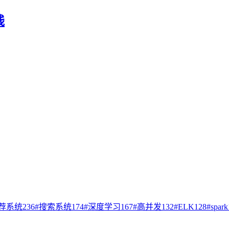
践
荐系统
236
#
搜索系统
174
#
深度学习
167
#
高并发
132
#
ELK
128
#
spark