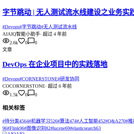
字节跳动 | 无人测试流水线建设之业务实
#
Devops
#
字节跳动
#
无人测试流水线
AI
AIQ智能小助手
·
超过 4 年前
2.6k
0
0
文章
DevOps 在企业项目中的实践落地
#
Devops
#
CORNERSTONE
#
研发协同
CO
CORNERSTONE
·
超过 6 年前
1.5k
0
0
相关标签
#
待分类
4564
#
机器学习
526
#
算法
474
#
人工智能
452
#
Q&A
270
#
推
96
#
Flink
96
#
图像识别
82
#
lucene
69
#
elasticsearch
63
AIQ