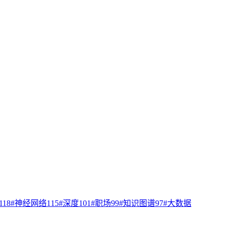
118
#
神经网络
115
#
深度
101
#
职场
99
#
知识图谱
97
#
大数据