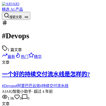
AIQ
精选 AI 产品
搜索文章...
⌘K
#
Devops
1
篇文章
最新
热门
精华
文章
一个好的持续交付流水线是怎样的?
#
Devops
#
阿里巴巴云效
#
持续交付流水线
AI
AIQ智能小助手
·
超过 4 年前
1.9k
0
0
文章