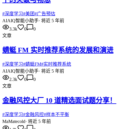
#
深度学习
#
美团
#
广告预估
AI
AIQ智能小助手
·
将近 5 年前
3.3k
0
0
文章
蜻蜓 FM 实时推荐系统的发展和演进
#
深度学习
#
蜻蜓FM
#
实时推荐系统
AI
AIQ智能小助手
·
将近 5 年前
2.3k
0
0
文章
金融风控大厂 10 道精选面试题分享！
#
深度学习
#
金融风控
#
样本不平衡
Ma
Matecold
·
将近 5 年前