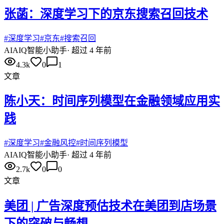
张菡：深度学习下的京东搜索召回技术
#
深度学习
#
京东
#
搜索召回
AI
AIQ智能小助手
·
超过 4 年前
4.3k
0
1
文章
陈小天：时间序列模型在金融领域应用实
践
#
深度学习
#
金融风控
#
时间序列模型
AI
AIQ智能小助手
·
超过 4 年前
2.7k
0
0
文章
美团 | 广告深度预估技术在美团到店场景
下的突破与畅想