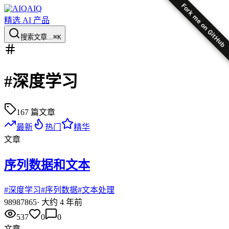
Fork me on GitHub
AIQ
精选 AI 产品
搜索文章...
⌘K
#
深度学习
167
篇文章
最新
热门
精华
文章
序列数据和文本
#
深度学习
#
序列数据
#
文本处理
98
987865
·
大约 4 年前
537
0
0
文章