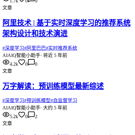
1.7k
0
0
文章
阿里技术 | 基于实时深度学习的推荐系统
架构设计和技术演进
#
深度学习
#
阿里巴巴
#
实时推荐系统
AI
AIQ智能小助手
·
将近 5 年前
4.2k
0
0
文章
万字解读：预训练模型最新综述
#
深度学习
#
预训练模型
#
自监督学习
AI
AIQ智能小助手
·
大约 5 年前
5.2k
0
2
文章