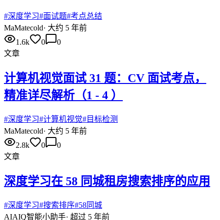
#
深度学习
#
面试题
#
考点总结
Ma
Matecold
·
大约 5 年前
1.6k
0
0
文章
计算机视觉面试 31 题：CV 面试考点，
精准详尽解析（1 - 4 ）
#
深度学习
#
计算机视觉
#
目标检测
Ma
Matecold
·
大约 5 年前
2.8k
0
0
文章
深度学习在 58 同城租房搜索排序的应用
#
深度学习
#
搜索排序
#
58同城
AI
AIQ智能小助手
·
超过 5 年前