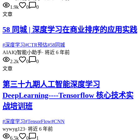
1.9k
0
0
文章
58 同城 | 深度学习在商业排序的应用实践
#
深度学习
#
CTR预估
#
58同城
AI
AIQ智能小助手
·
将近 6 年前
2.2k
0
0
文章
第三十九期人工智能深度学习
DeepLearning----Tensorflow 核心技术实
战培训班
#
深度学习
#
TensorFlow
#
CNN
wy
wyg123
·
将近 6 年前
6.5k
0
1