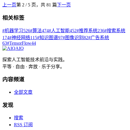
上一页
第
2
/
5
页，共
81
篇
下一页
相关标签
#
机器学习
526
#
算法
474
#
人工智能
452
#
推荐系统
236
#
搜索系统
174
#
神经网络
115
#
知识图谱
97
#
图像识别
82
#
广告系统
63
#
TensorFlow
44
AIQ
探索人工智能技术前沿与实践。
平等 · 自由 · 奔放 · 乐于分享。
内容频道
全部文章
发现
搜索
RSS 订阅