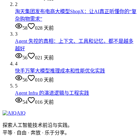
2
淘天集团发布电商大模型ShopX：让AI真正听懂你的“复
杂购物需求”
58
0
28 天前
3
Agent 失控的真相：上下文、工具和记忆，都不是越多
越好
56
0
21 天前
4
快手万擎大模型推理成本和性能优化实践
56
0
10 天前
5
Agent Infra 的演进逻辑与工程实践
54
0
16 天前
AIQ
探索人工智能技术前沿与实践。
平等 · 自由 · 奔放 · 乐于分享。