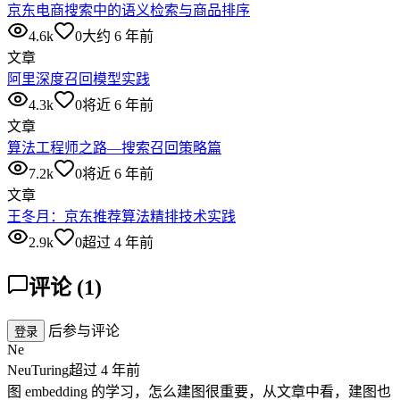
京东电商搜索中的语义检索与商品排序
4.6k
0
大约 6 年前
文章
阿里深度召回模型实践
4.3k
0
将近 6 年前
文章
算法工程师之路—搜索召回策略篇
7.2k
0
将近 6 年前
文章
王冬月：京东推荐算法精排技术实践
2.9k
0
超过 4 年前
评论
(
1
)
后参与评论
登录
Ne
NeuTuring
超过 4 年前
图 embedding 的学习，怎么建图很重要，从文章中看，建图也