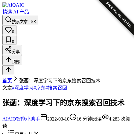
Fork me on GitHub
AIQ
精选 AI 产品
搜索文章...
⌘K
0
0
分享
顶部
首页
张菡：深度学习下的京东搜索召回技术
文章
#
深度学习
#
京东
#
搜索召回
张菡：深度学习下的京东搜索召回技术
AI
AIQ智能小助手
2022-03-10
16
分钟阅读
4,283
次阅
读