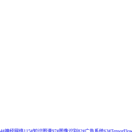
4
#
神经网络
115
#
知识图谱
97
#
图像识别
82
#
广告系统
63
#
TensorFlo