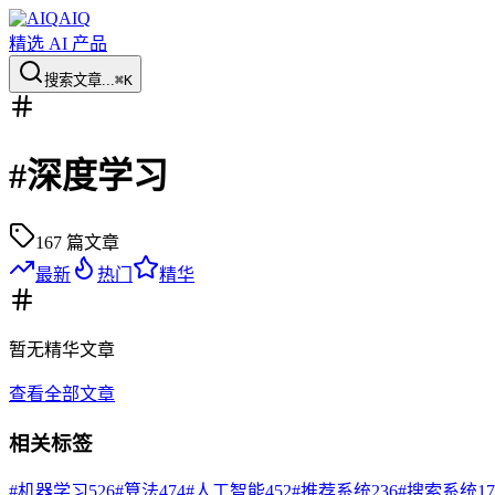
AIQ
精选 AI 产品
搜索文章...
⌘K
#
深度学习
167
篇文章
最新
热门
精华
暂无
精华
文章
查看全部文章
相关标签
#
机器学习
526
#
算法
474
#
人工智能
452
#
推荐系统
236
#
搜索系统
17