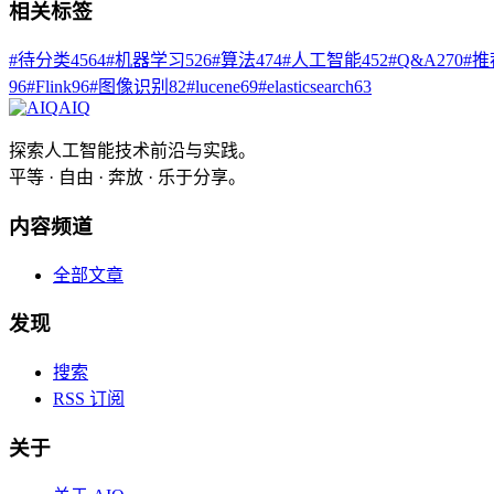
相关标签
#
待分类
4564
#
机器学习
526
#
算法
474
#
人工智能
452
#
Q&A
270
#
推
96
#
Flink
96
#
图像识别
82
#
lucene
69
#
elasticsearch
63
AIQ
探索人工智能技术前沿与实践。
平等 · 自由 · 奔放 · 乐于分享。
内容频道
全部文章
发现
搜索
RSS 订阅
关于