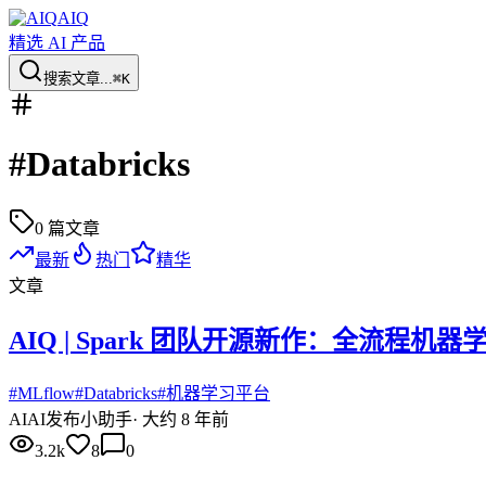
AIQ
精选 AI 产品
搜索文章...
⌘K
#
Databricks
0
篇文章
最新
热门
精华
文章
AIQ | Spark 团队开源新作：全流程机器学
#
MLflow
#
Databricks
#
机器学习平台
AI
AI发布小助手
·
大约 8 年前
3.2k
8
0