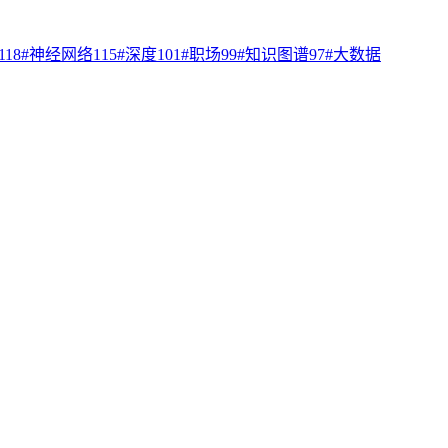
118
#
神经网络
115
#
深度
101
#
职场
99
#
知识图谱
97
#
大数据