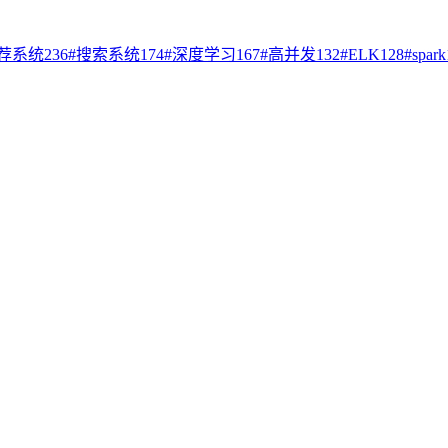
荐系统
236
#
搜索系统
174
#
深度学习
167
#
高并发
132
#
ELK
128
#
spark