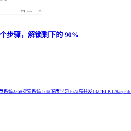
18 个步骤，解锁剩下的 90%
荐系统
236
#
搜索系统
174
#
深度学习
167
#
高并发
132
#
ELK
128
#
spark