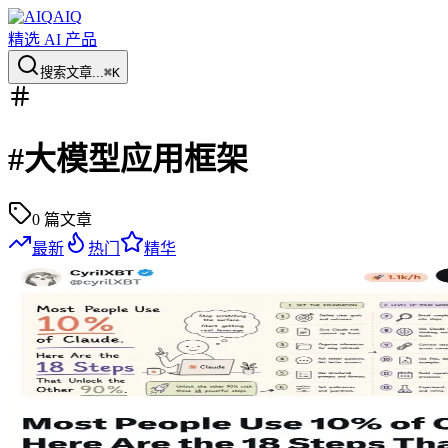
AIQ
精选 AI 产品
搜索文章...
⌘K
#
大模型应用框架
0
篇文章
最新
热门
精华