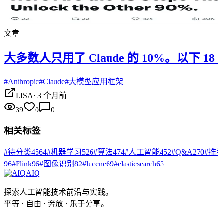
文章
大多数人只用了 Claude 的 10%。以下 
#
Anthropic
#
Claude
#
大模型应用框架
LISA
·
3 个月前
39
0
0
相关标签
#
待分类
4564
#
机器学习
526
#
算法
474
#
人工智能
452
#
Q&A
270
#
推
96
#
Flink
96
#
图像识别
82
#
lucene
69
#
elasticsearch
63
AIQ
探索人工智能技术前沿与实践。
平等 · 自由 · 奔放 · 乐于分享。