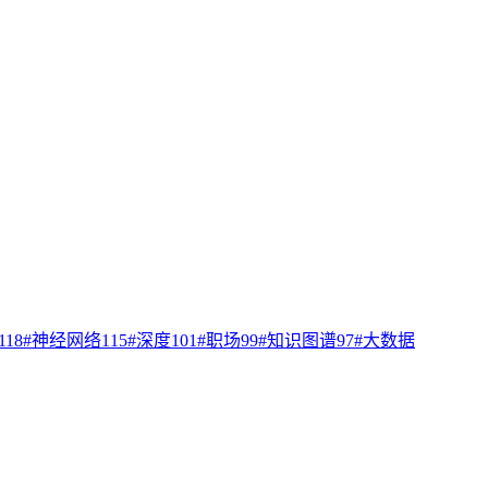
118
#
神经网络
115
#
深度
101
#
职场
99
#
知识图谱
97
#
大数据