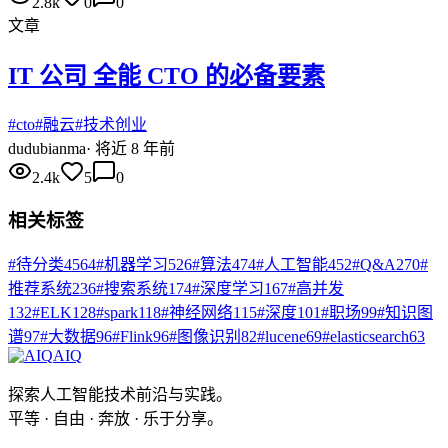
2.8k
0
0
文章
IT 公司 全能 CTO 的必备要素
#
cto
#
融云
#
技术创业
du
dubianma
·
将近 8 年前
2.4k
5
0
相关标签
#
待分类
4564
#
机器学习
526
#
算法
474
#
人工智能
452
#
Q&A
270
#
推荐系统
236
#
搜索系统
174
#
深度学习
167
#
高并发
132
#
ELK
128
#
spark
118
#
神经网络
115
#
深度
101
#
职场
99
#
知识图
谱
97
#
大数据
96
#
Flink
96
#
图像识别
82
#
lucene
69
#
elasticsearch
63
AIQ
探索人工智能技术前沿与实践。
平等 · 自由 · 奔放 · 乐于分享。