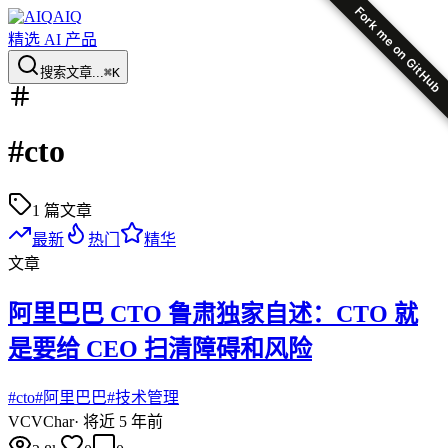
Fork me on GitHub
AIQ
精选 AI 产品
搜索文章...
⌘K
#
cto
1
篇文章
最新
热门
精华
文章
阿里巴巴 CTO 鲁肃独家自述：CTO 就
是要给 CEO 扫清障碍和风险
#
cto
#
阿里巴巴
#
技术管理
VC
VChar
·
将近 5 年前