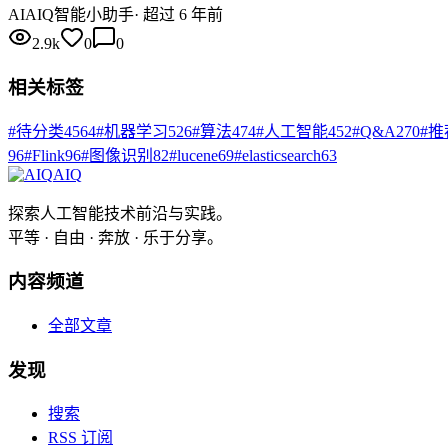
AI
AIQ智能小助手
·
超过 6 年前
2.9k
0
0
相关标签
#
待分类
4564
#
机器学习
526
#
算法
474
#
人工智能
452
#
Q&A
270
#
推
96
#
Flink
96
#
图像识别
82
#
lucene
69
#
elasticsearch
63
AIQ
探索人工智能技术前沿与实践。
平等 · 自由 · 奔放 · 乐于分享。
内容频道
全部文章
发现
搜索
RSS 订阅