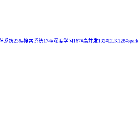
荐系统
236
#
搜索系统
174
#
深度学习
167
#
高并发
132
#
ELK
128
#
spark