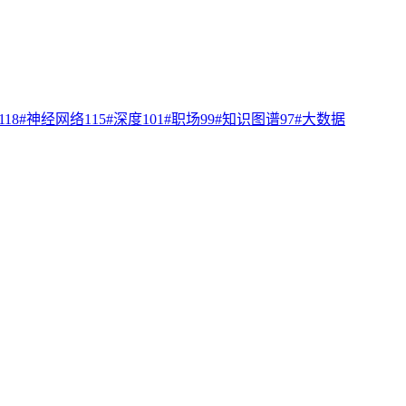
118
#
神经网络
115
#
深度
101
#
职场
99
#
知识图谱
97
#
大数据