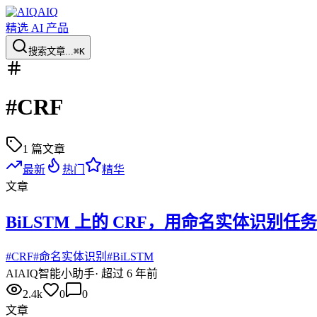
AIQ
精选 AI 产品
搜索文章...
⌘K
#
CRF
1
篇文章
最新
热门
精华
文章
BiLSTM 上的 CRF，用命名实体识别任务
#
CRF
#
命名实体识别
#
BiLSTM
AI
AIQ智能小助手
·
超过 6 年前
2.4k
0
0
文章