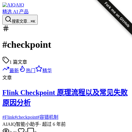
Fork me on GitHub
AIQ
精选 AI 产品
搜索文章...
⌘K
#
checkpoint
1
篇文章
最新
热门
精华
文章
Flink Checkpoint 原理流程以及常见失败
原因分析
#
Flink
#
checkpoint
#
容错机制
AI
AIQ智能小助手
·
超过 6 年前