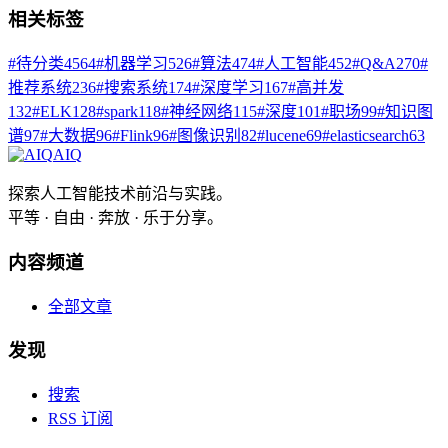
相关标签
#
待分类
4564
#
机器学习
526
#
算法
474
#
人工智能
452
#
Q&A
270
#
推荐系统
236
#
搜索系统
174
#
深度学习
167
#
高并发
132
#
ELK
128
#
spark
118
#
神经网络
115
#
深度
101
#
职场
99
#
知识图
谱
97
#
大数据
96
#
Flink
96
#
图像识别
82
#
lucene
69
#
elasticsearch
63
AIQ
探索人工智能技术前沿与实践。
平等 · 自由 · 奔放 · 乐于分享。
内容频道
全部文章
发现
搜索
RSS 订阅