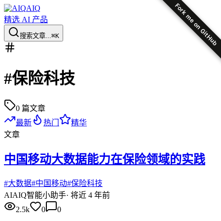
Fork me on GitHub
AIQ
精选 AI 产品
搜索文章...
⌘K
#
保险科技
0
篇文章
最新
热门
精华
文章
中国移动大数据能力在保险领域的实践
#
大数据
#
中国移动
#
保险科技
AI
AIQ智能小助手
·
将近 4 年前
2.5k
0
0