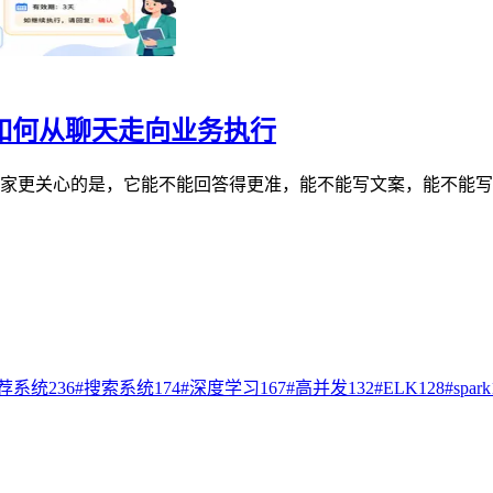
手如何从聊天走向业务执行
。以前大家更关心的是，它能不能回答得更准，能不能写文案，能不能
荐系统
236
#
搜索系统
174
#
深度学习
167
#
高并发
132
#
ELK
128
#
spark