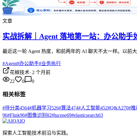
文章
实战拆解｜Agent 落地第一站：办公助
最近这一轮 Agent 热度，和前两年的 AI 聊天不太一样
#
Agent
#
办公助手
#
业务执行
花椒技术
·
2 个月前
22
0
0
相关标签
#
待分类
4564
#
机器学习
526
#
算法
474
#
人工智能
452
#
Q&A
270
#
推
96
#
Flink
96
#
图像识别
82
#
lucene
69
#
elasticsearch
63
AIQ
探索人工智能技术前沿与实践。