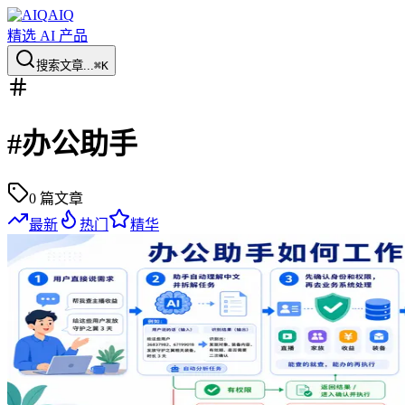
AIQ
精选 AI 产品
搜索文章...
⌘K
#
办公助手
0
篇文章
最新
热门
精华