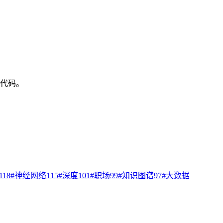
写代码。
118
#
神经网络
115
#
深度
101
#
职场
99
#
知识图谱
97
#
大数据