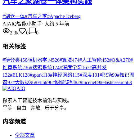
汽车之家湖仓一体架构实践
#
湖仓一体
#
汽车之家
#
Apache Iceberg
AI
AIQ智能小助手
·
大约 5 年前
2.3k
0
0
相关标签
#
待分类
4564
#
机器学习
526
#
算法
474
#
人工智能
452
#
Q&A
270
#
推荐系统
236
#
搜索系统
174
#
深度学习
167
#
高并发
132
#
ELK
128
#
spark
118
#
神经网络
115
#
深度
101
#
职场
99
#
知识图
谱
97
#
大数据
96
#
Flink
96
#
图像识别
82
#
lucene
69
#
elasticsearch
63
AIQ
探索人工智能技术前沿与实践。
平等 · 自由 · 奔放 · 乐于分享。
内容频道
全部文章