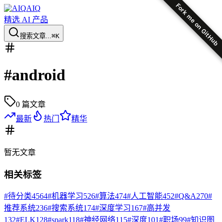
Fork me on GitHub
AIQ
精选 AI 产品
搜索文章...
⌘K
#
android
0
篇文章
最新
热门
精华
暂无
文章
相关标签
#
待分类
4564
#
机器学习
526
#
算法
474
#
人工智能
452
#
Q&A
270
#
推荐系统
236
#
搜索系统
174
#
深度学习
167
#
高并发
132
#
ELK
128
#
spark
118
#
神经网络
115
#
深度
101
#
职场
99
#
知识图