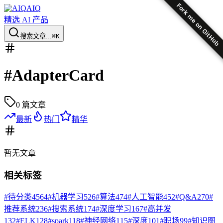
Fork me on GitHub
AIQ
精选 AI 产品
搜索文章...
⌘K
#
AdapterCard
0
篇文章
最新
热门
精华
暂无
文章
相关标签
#
待分类
4564
#
机器学习
526
#
算法
474
#
人工智能
452
#
Q&A
270
#
推荐系统
236
#
搜索系统
174
#
深度学习
167
#
高并发
132
#
ELK
128
#
spark
118
#
神经网络
115
#
深度
101
#
职场
99
#
知识图