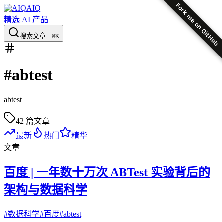
Fork me on GitHub
AIQ
精选 AI 产品
搜索文章...
⌘K
#
abtest
abtest
42
篇文章
最新
热门
精华
文章
百度 | 一年数十万次 ABTest 实验背后的
架构与数据科学
#
数据科学
#
百度
#
abtest