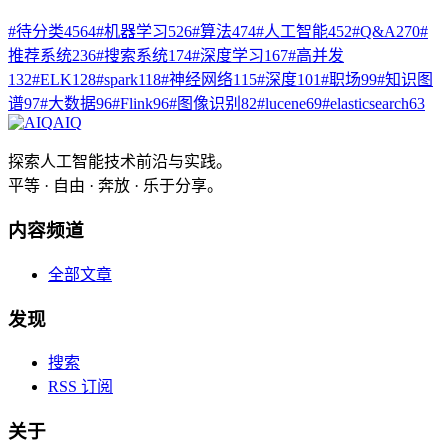
#
待分类
4564
#
机器学习
526
#
算法
474
#
人工智能
452
#
Q&A
270
#
推荐系统
236
#
搜索系统
174
#
深度学习
167
#
高并发
132
#
ELK
128
#
spark
118
#
神经网络
115
#
深度
101
#
职场
99
#
知识图
谱
97
#
大数据
96
#
Flink
96
#
图像识别
82
#
lucene
69
#
elasticsearch
63
AIQ
探索人工智能技术前沿与实践。
平等 · 自由 · 奔放 · 乐于分享。
内容频道
全部文章
发现
搜索
RSS 订阅
关于