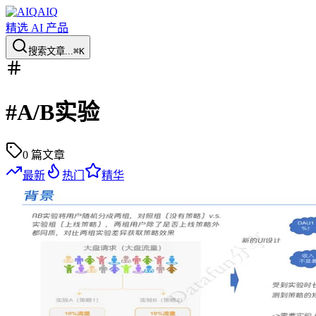
AIQ
精选 AI 产品
搜索文章...
⌘K
#
A/B实验
0
篇文章
最新
热门
精华