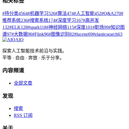
相关标签
#
待分类
4564
#
机器学习
526
#
算法
474
#
人工智能
452
#
Q&A
270
#
推荐系统
236
#
搜索系统
174
#
深度学习
167
#
高并发
132
#
ELK
128
#
spark
118
#
神经网络
115
#
深度
101
#
职场
99
#
知识图
谱
97
#
大数据
96
#
Flink
96
#
图像识别
82
#
lucene
69
#
elasticsearch
63
AIQ
探索人工智能技术前沿与实践。
平等 · 自由 · 奔放 · 乐于分享。
内容频道
全部文章
发现
搜索
RSS 订阅
关于