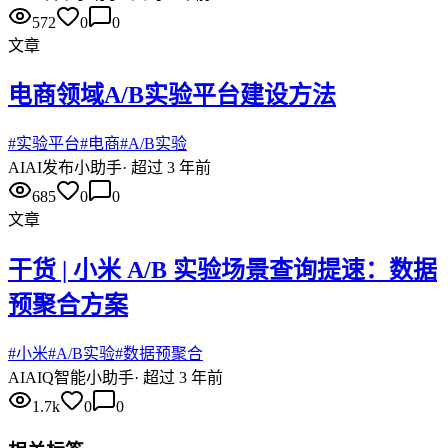
572
0
0
文章
电商领域A/B实验平台建设方法
#
实验平台
#
电商
#
A/B实验
AI
AI发布小助手
·
超过 3 年前
685
0
0
文章
干货 | 小米 A/B 实验场景查询提速：数据
预聚合方案
#
小米
#
A/B实验
#
数据预聚合
AI
AIQ智能小助手
·
超过 3 年前
1.7k
0
0