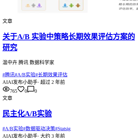
文章
关于A/B 实验中策略长期效果评估方案的
研究
温中卉 腾讯 数据科学家
#
腾讯
#
A/B实验
#
长期效果评估
AI
AI发布小助手
·
超过 2 年前
765
0
0
文章
民主化A/B实验
#
A/B实验
#
数据驱动决策
#
Statsig
AI
AI发布小助手
·
大约 3 年前