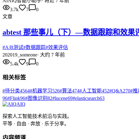
AI
AIQ智能小助手
·
将近 7 年前
3.7k
7
0
文章
abtest 那些事儿（下）—数据跟踪和效果
#
A/B测试
#
数据跟踪
#
效果评估
20
2019_someone
·
大约 7 年前
5.4k
9
0
相关标签
#
待分类
4564
#
机器学习
526
#
算法
474
#
人工智能
452
#
Q&A
270
#
推
96
#
Flink
96
#
图像识别
82
#
lucene
69
#
elasticsearch
63
AIQ
探索人工智能技术前沿与实践。
平等 · 自由 · 奔放 · 乐于分享。
内容频道