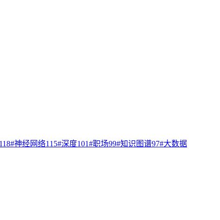
118
#
神经网络
115
#
深度
101
#
职场
99
#
知识图谱
97
#
大数据