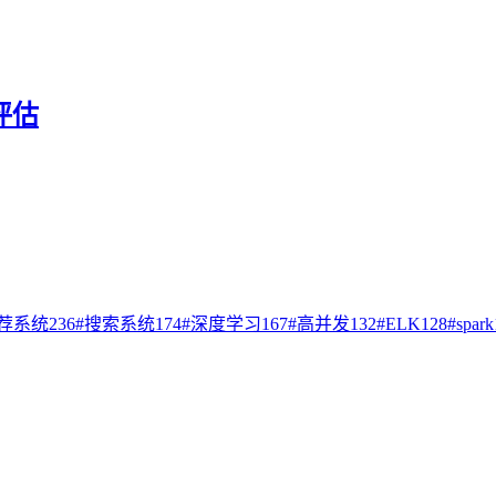
评估
荐系统
236
#
搜索系统
174
#
深度学习
167
#
高并发
132
#
ELK
128
#
spark