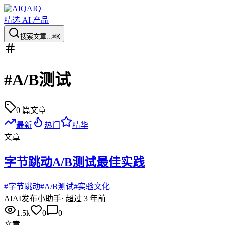
AIQ
精选 AI 产品
搜索文章...
⌘K
#
A/B测试
0
篇文章
最新
热门
精华
文章
字节跳动A/B测试最佳实践
#
字节跳动
#
A/B测试
#
实验文化
AI
AI发布小助手
·
超过 3 年前
1.5k
0
0
文章