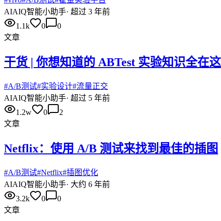
AI
AIQ智能小助手
·
超过 3 年前
1.1k
0
0
文章
干货 | 你想知道的 ABTest 实验知识全在
#
A/B测试
#
实验设计
#
流量正交
AI
AIQ智能小助手
·
超过 5 年前
1.2w
0
2
文章
Netflix：使用 A/B 测试来找到最佳的插图
#
A/B测试
#
Netflix
#
插图优化
AI
AIQ智能小助手
·
大约 6 年前
3.2k
0
0
文章