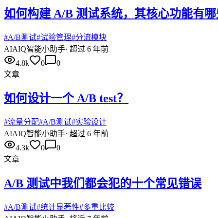
如何构建 A/B 测试系统，其核心功能有
#
A/B测试
#
试验管理
#
分流模块
AI
AIQ智能小助手
·
超过 6 年前
4.8k
0
0
文章
如何设计一个 A/B test？
#
流量分配
#
A/B测试
#
实验设计
AI
AIQ智能小助手
·
超过 6 年前
4.3k
0
0
文章
A/B 测试中我们都会犯的十个常见错误
#
A/B测试
#
统计显著性
#
多重比较