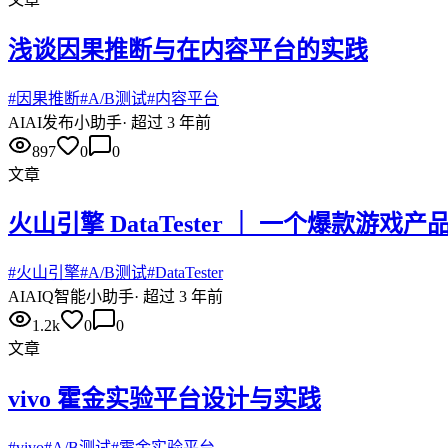
浅谈因果推断与在内容平台的实践
#
因果推断
#
A/B测试
#
内容平台
AI
AI发布小助手
·
超过 3 年前
897
0
0
文章
火山引擎 DataTester ｜ 一个爆款游
#
火山引擎
#
A/B测试
#
DataTester
AI
AIQ智能小助手
·
超过 3 年前
1.2k
0
0
文章
vivo 霍金实验平台设计与实践
#
vivo
#
A/B测试
#
霍金实验平台