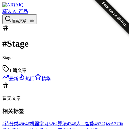
Fork me on GitHub
AIQ
精选 AI 产品
搜索文章...
⌘K
#
Stage
Stage
1
篇文章
最新
热门
精华
暂无
文章
相关标签
#
待分类
4564
#
机器学习
526
#
算法
474
#
人工智能
452
#
Q&A
270
#