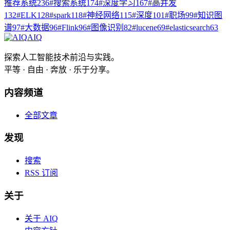
推荐系统
236
#
搜索系统
174
#
深度学习
167
#
高并发
132
#
ELK
128
#
spark
118
#
神经网络
115
#
深度
101
#
职场
99
#
知识图
谱
97
#
大数据
96
#
Flink
96
#
图像识别
82
#
lucene
69
#
elasticsearch
63
AIQ
探索人工智能技术前沿与实践。
平等 · 自由 · 奔放 · 乐于分享。
内容频道
全部文章
发现
搜索
RSS 订阅
关于
关于 AIQ