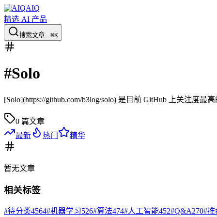
AIQ
精选 AI 产品
搜索文章...
⌘K
#
Solo
[Solo](https://github.com/b3log/solo) 是目前 GitHub 上关注度最高的
0
篇文章
最新
热门
精华
暂无
文章
相关标签
#
待分类
4564
#
机器学习
526
#
算法
474
#
人工智能
452
#
Q&A
270
#
推