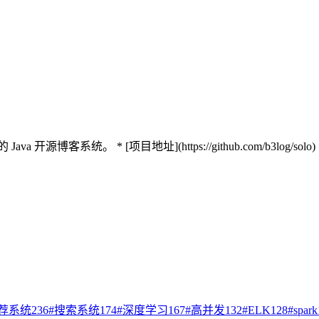
 Java 开源博客系统。 * [项目地址](https://github.com/b3log/solo) * [
荐系统
236
#
搜索系统
174
#
深度学习
167
#
高并发
132
#
ELK
128
#
spark