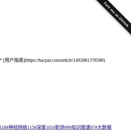
Fork me on GitHub
用户指南](https://hacpai.com/article/1492881378588)
118
#
神经网络
115
#
深度
101
#
职场
99
#
知识图谱
97
#
大数据