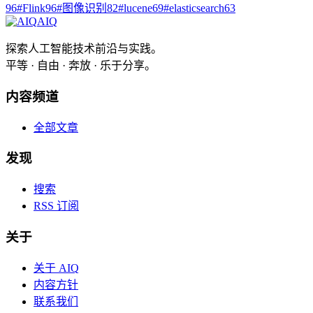
96
#
Flink
96
#
图像识别
82
#
lucene
69
#
elasticsearch
63
AIQ
探索人工智能技术前沿与实践。
平等 · 自由 · 奔放 · 乐于分享。
内容频道
全部文章
发现
搜索
RSS 订阅
关于
关于 AIQ
内容方针
联系我们