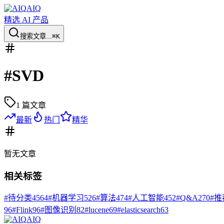
AIQ
精选 AI 产品
搜索文章...
⌘K
#
SVD
1
篇文章
最新
热门
精华
暂无
文章
相关标签
#
待分类
4564
#
机器学习
526
#
算法
474
#
人工智能
452
#
Q&A
270
#
推
96
#
Flink
96
#
图像识别
82
#
lucene
69
#
elasticsearch
63
AIQ