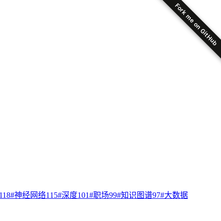
Fork me on GitHub
118
#
神经网络
115
#
深度
101
#
职场
99
#
知识图谱
97
#
大数据