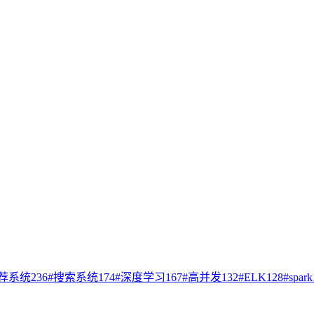
荐系统
236
#
搜索系统
174
#
深度学习
167
#
高并发
132
#
ELK
128
#
spark