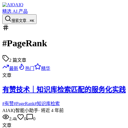
AIQ
精选 AI 产品
搜索文章...
⌘K
#
PageRank
2
篇文章
最新
热门
精华
文章
有赞技术｜知识库检索匹配的服务化实践
#
有赞
#
PageRank
#
知识库检索
AI
AIQ智能小助手
·
将近 4 年前
2.4k
0
0
文章