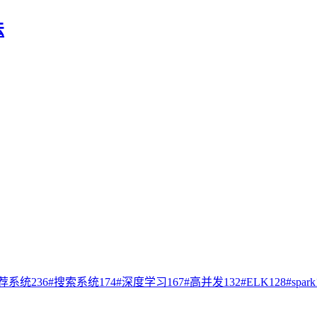
法
荐系统
236
#
搜索系统
174
#
深度学习
167
#
高并发
132
#
ELK
128
#
spark