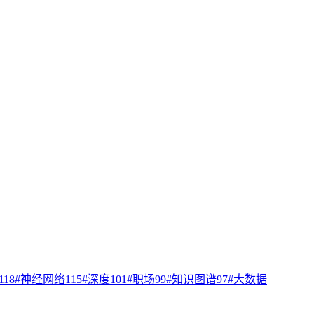
118
#
神经网络
115
#
深度
101
#
职场
99
#
知识图谱
97
#
大数据