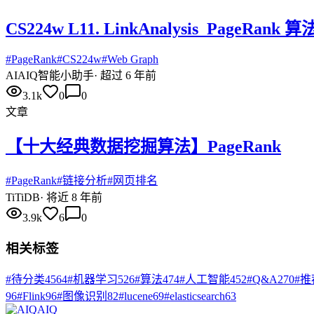
CS224w L11. LinkAnalysis_PageRank 算
#
PageRank
#
CS224w
#
Web Graph
AI
AIQ智能小助手
·
超过 6 年前
3.1k
0
0
文章
【十大经典数据挖掘算法】PageRank
#
PageRank
#
链接分析
#
网页排名
Ti
TiDB
·
将近 8 年前
3.9k
6
0
相关标签
#
待分类
4564
#
机器学习
526
#
算法
474
#
人工智能
452
#
Q&A
270
#
推
96
#
Flink
96
#
图像识别
82
#
lucene
69
#
elasticsearch
63
AIQ