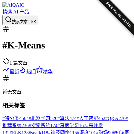
Fork me on GitHub
AIQ
精选 AI 产品
搜索文章...
⌘K
#
K-Means
1
篇文章
最新
热门
精华
暂无
文章
相关标签
#
待分类
4564
#
机器学习
526
#
算法
474
#
人工智能
452
#
Q&A
270
#
推荐系统
236
#
搜索系统
174
#
深度学习
167
#
高并发
132
#
ELK
128
#
spark
118
#
神经网络
115
#
深度
101
#
职场
99
#
知识图