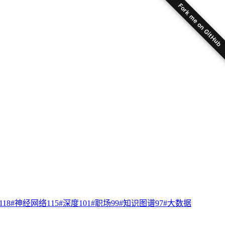
Fork me on GitHub
118
#
神经网络
115
#
深度
101
#
职场
99
#
知识图谱
97
#
大数据