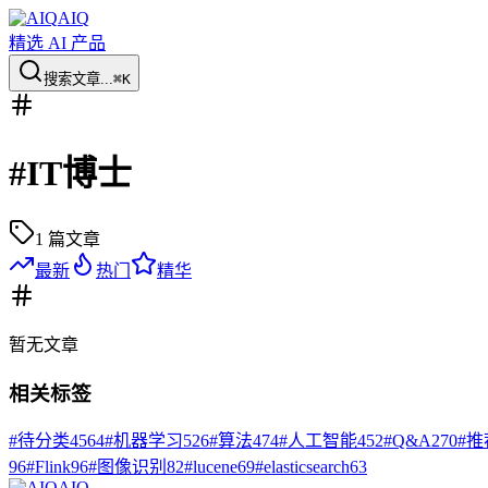
AIQ
精选 AI 产品
搜索文章...
⌘K
#
IT博士
1
篇文章
最新
热门
精华
暂无
文章
相关标签
#
待分类
4564
#
机器学习
526
#
算法
474
#
人工智能
452
#
Q&A
270
#
推
96
#
Flink
96
#
图像识别
82
#
lucene
69
#
elasticsearch
63
AIQ