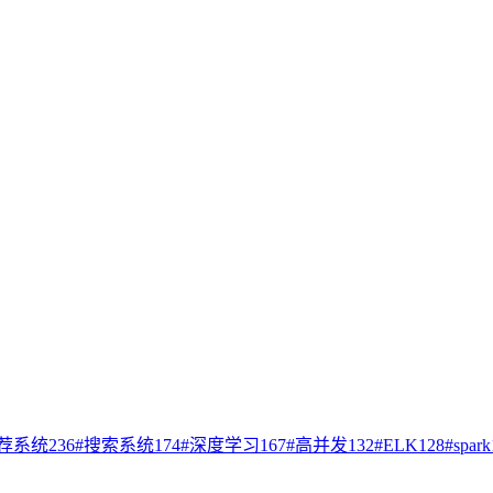
荐系统
236
#
搜索系统
174
#
深度学习
167
#
高并发
132
#
ELK
128
#
spark