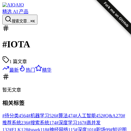
Fork me on GitHub
AIQ
精选 AI 产品
搜索文章...
⌘K
#
IOTA
1
篇文章
最新
热门
精华
暂无
文章
相关标签
#
待分类
4564
#
机器学习
526
#
算法
474
#
人工智能
452
#
Q&A
270
#
推荐系统
236
#
搜索系统
174
#
深度学习
167
#
高并发
132
#
ELK
128
#
spark
118
#
神经网络
115
#
深度
101
#
职场
99
#
知识图