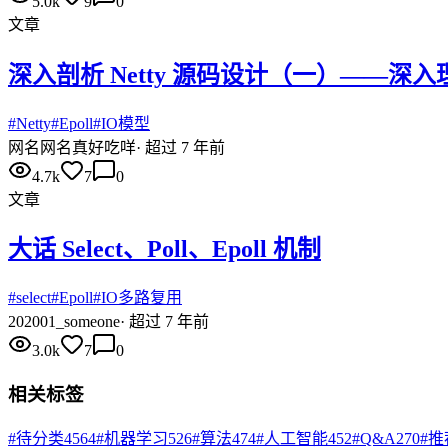
5.0k
9
0
文章
深入剖析 Netty 源码设计（一）——深入理解 sel
#
Netty
#
Epoll
#
IO模型
网名
网名真好吃咩
·
超过 7 年前
4.7k
7
0
文章
大话 Select、Poll、Epoll 机制
#
select
#
Epoll
#
IO多路复用
20
2001_someone
·
超过 7 年前
3.0k
7
0
相关标签
#
待分类
4564
#
机器学习
526
#
算法
474
#
人工智能
452
#
Q&A
270
#
推