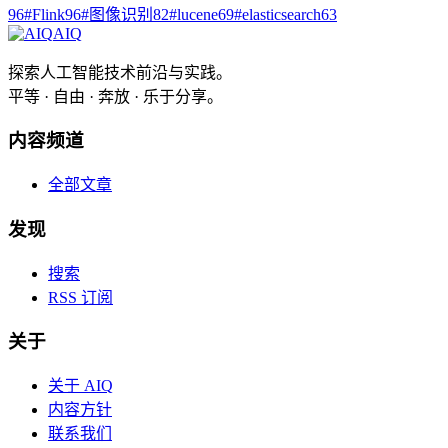
96
#
Flink
96
#
图像识别
82
#
lucene
69
#
elasticsearch
63
AIQ
探索人工智能技术前沿与实践。
平等 · 自由 · 奔放 · 乐于分享。
内容频道
全部文章
发现
搜索
RSS 订阅
关于
关于 AIQ
内容方针
联系我们