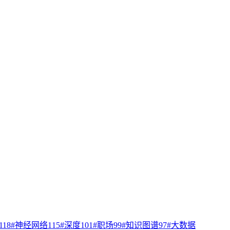
118
#
神经网络
115
#
深度
101
#
职场
99
#
知识图谱
97
#
大数据