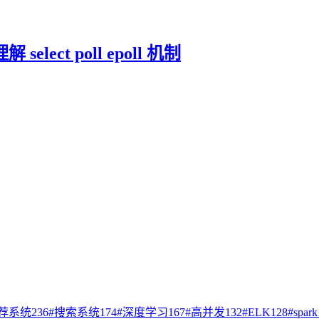
ect poll epoll 机制
荐系统
236
#
搜索系统
174
#
深度学习
167
#
高并发
132
#
ELK
128
#
spark