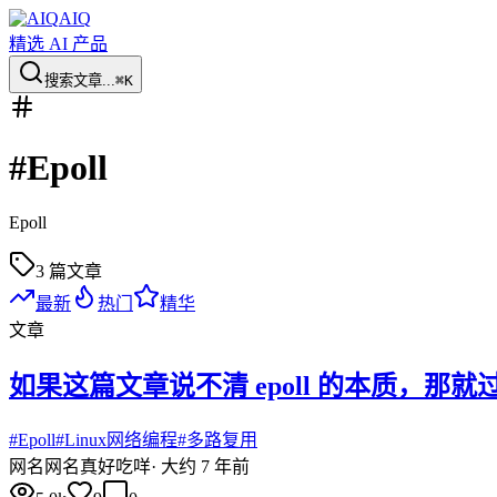
AIQ
精选 AI 产品
搜索文章...
⌘K
#
Epoll
Epoll
3
篇文章
最新
热门
精华
文章
如果这篇文章说不清 epoll 的本质，那
#
Epoll
#
Linux网络编程
#
多路复用
网名
网名真好吃咩
·
大约 7 年前