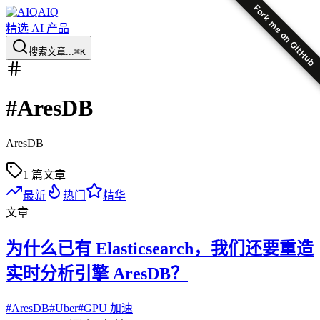
Fork me on GitHub
AIQ
精选 AI 产品
搜索文章...
⌘K
#
AresDB
AresDB
1
篇文章
最新
热门
精华
文章
为什么已有 Elasticsearch，我们还要重造
实时分析引擎 AresDB？
#
AresDB
#
Uber
#
GPU 加速