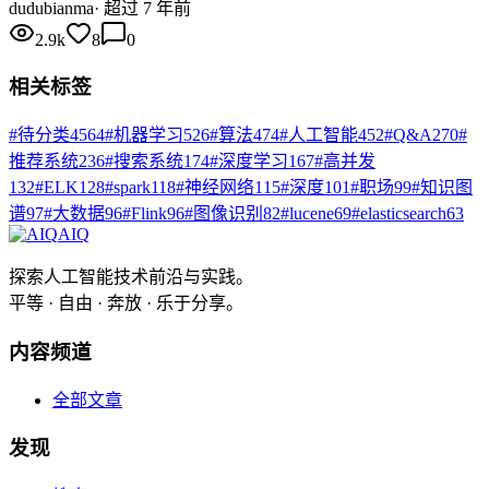
du
dubianma
·
超过 7 年前
2.9k
8
0
相关标签
#
待分类
4564
#
机器学习
526
#
算法
474
#
人工智能
452
#
Q&A
270
#
推荐系统
236
#
搜索系统
174
#
深度学习
167
#
高并发
132
#
ELK
128
#
spark
118
#
神经网络
115
#
深度
101
#
职场
99
#
知识图
谱
97
#
大数据
96
#
Flink
96
#
图像识别
82
#
lucene
69
#
elasticsearch
63
AIQ
探索人工智能技术前沿与实践。
平等 · 自由 · 奔放 · 乐于分享。
内容频道
全部文章
发现