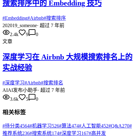
搜索排序中的 Embedding 技巧
#
Embedding
#
Airbnb
#
搜索排序
20
2019_someone
·
超过 7 年前
2.4k
9
0
文章
深度学习在 Airbnb 大规模搜索排名上的
实战经验
#
深度学习
#
Airbnb
#
搜索排名
AI
AI发布小助手
·
超过 7 年前
3.6k
5
0
相关标签
#
待分类
4564
#
机器学习
526
#
算法
474
#
人工智能
452
#
Q&A
270
#
推荐系统
236
#
搜索系统
174
#
深度学习
167
#
高并发