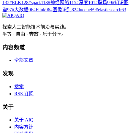
132
#
ELK
128
#
spark
118
#
神经网络
115
#
深度
101
#
职场
99
#
知识图
谱
97
#
大数据
96
#
Flink
96
#
图像识别
82
#
lucene
69
#
elasticsearch
63
AIQ
探索人工智能技术前沿与实践。
平等 · 自由 · 奔放 · 乐于分享。
内容频道
全部文章
发现
搜索
RSS 订阅
关于
关于 AIQ
内容方针