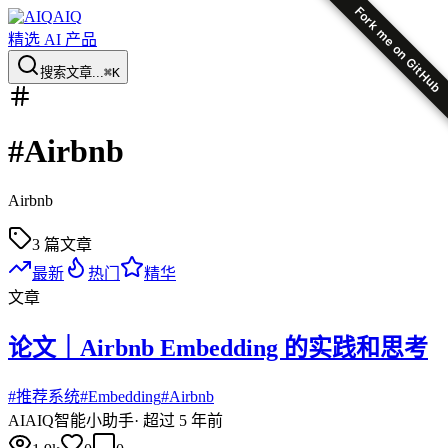
Fork me on GitHub
AIQ
精选 AI 产品
搜索文章...
⌘K
#
Airbnb
Airbnb
3
篇文章
最新
热门
精华
文章
论文｜Airbnb Embedding 的实践和思考
#
推荐系统
#
Embedding
#
Airbnb
AI
AIQ智能小助手
·
超过 5 年前