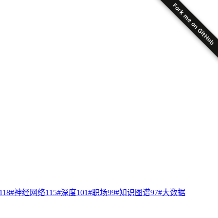
Fork me on GitHub
118
#
神经网络
115
#
深度
101
#
职场
99
#
知识图谱
97
#
大数据