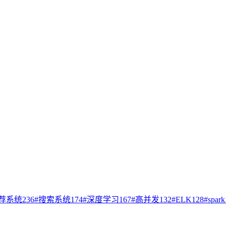
荐系统
236
#
搜索系统
174
#
深度学习
167
#
高并发
132
#
ELK
128
#
spark