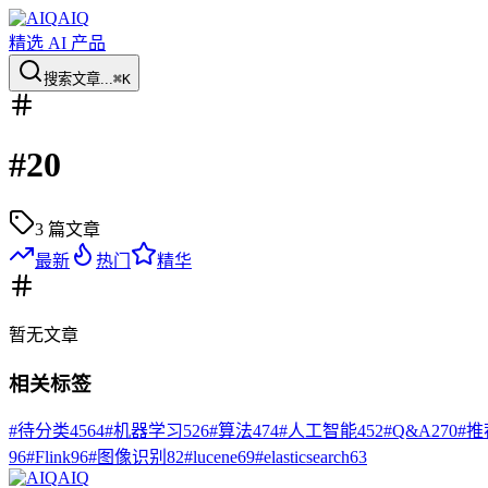
AIQ
精选 AI 产品
搜索文章...
⌘K
#
20
3
篇文章
最新
热门
精华
暂无
文章
相关标签
#
待分类
4564
#
机器学习
526
#
算法
474
#
人工智能
452
#
Q&A
270
#
推
96
#
Flink
96
#
图像识别
82
#
lucene
69
#
elasticsearch
63
AIQ