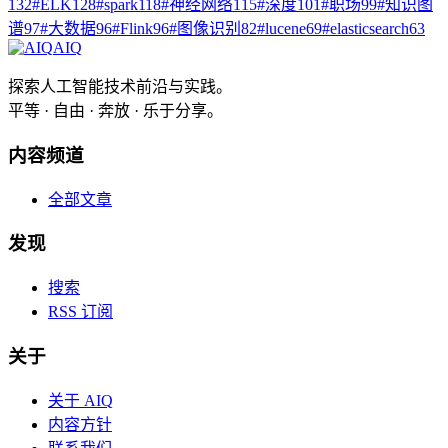
132
#
ELK
128
#
spark
118
#
神经网络
115
#
深度
101
#
职场
99
#
知识图
谱
97
#
大数据
96
#
Flink
96
#
图像识别
82
#
lucene
69
#
elasticsearch
63
AIQ
探索人工智能技术前沿与实践。
平等 · 自由 · 奔放 · 乐于分享。
内容频道
全部文章
发现
搜索
RSS 订阅
关于
关于 AIQ
内容方针