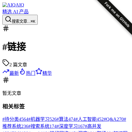
Fork me on GitHub
AIQ
精选 AI 产品
搜索文章...
⌘K
#
链接
2
篇文章
最新
热门
精华
暂无
文章
相关标签
#
待分类
4564
#
机器学习
526
#
算法
474
#
人工智能
452
#
Q&A
270
#
推荐系统
236
#
搜索系统
174
#
深度学习
167
#
高并发