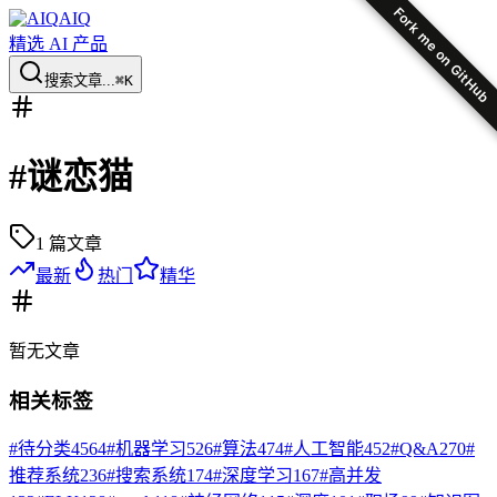
Fork me on GitHub
AIQ
精选 AI 产品
搜索文章...
⌘K
#
谜恋猫
1
篇文章
最新
热门
精华
暂无
文章
相关标签
#
待分类
4564
#
机器学习
526
#
算法
474
#
人工智能
452
#
Q&A
270
#
推荐系统
236
#
搜索系统
174
#
深度学习
167
#
高并发