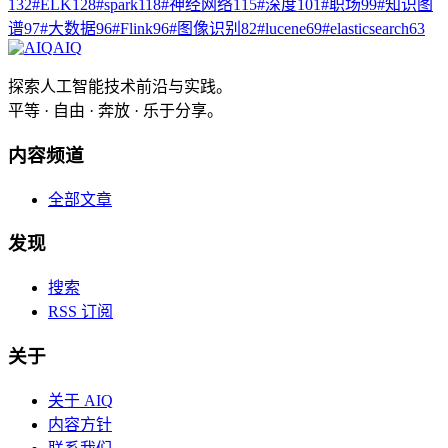
132
#
ELK
128
#
spark
118
#
神经网络
115
#
深度
101
#
职场
99
#
知识图
谱
97
#
大数据
96
#
Flink
96
#
图像识别
82
#
lucene
69
#
elasticsearch
63
AIQ
探索人工智能技术前沿与实践。
平等 · 自由 · 奔放 · 乐于分享。
内容频道
全部文章
发现
搜索
RSS 订阅
关于
关于 AIQ
内容方针