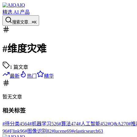
AIQ
精选 AI 产品
搜索文章...
⌘K
#
维度灾难
1
篇文章
最新
热门
精华
暂无
文章
相关标签
#
待分类
4564
#
机器学习
526
#
算法
474
#
人工智能
452
#
Q&A
270
#
推
96
#
Flink
96
#
图像识别
82
#
lucene
69
#
elasticsearch
63
AIQ