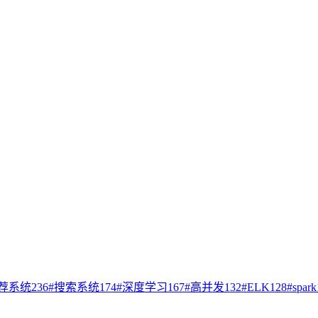
荐系统
236
#
搜索系统
174
#
深度学习
167
#
高并发
132
#
ELK
128
#
spark