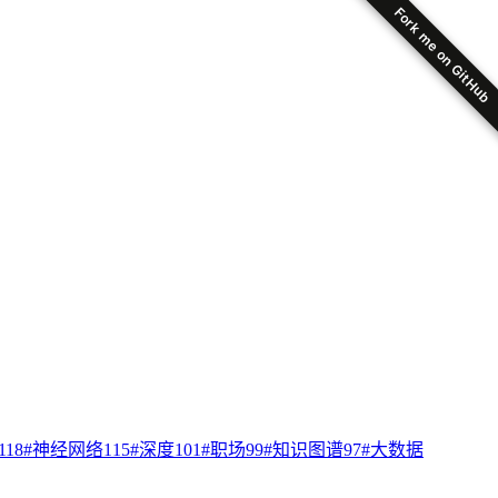
Fork me on GitHub
118
#
神经网络
115
#
深度
101
#
职场
99
#
知识图谱
97
#
大数据