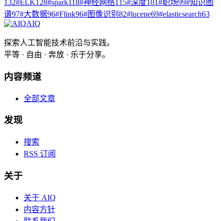
132
#
ELK
128
#
spark
118
#
神经网络
115
#
深度
101
#
职场
99
#
知识图
谱
97
#
大数据
96
#
Flink
96
#
图像识别
82
#
lucene
69
#
elasticsearch
63
AIQ
探索人工智能技术前沿与实践。
平等 · 自由 · 奔放 · 乐于分享。
内容频道
全部文章
发现
搜索
RSS 订阅
关于
关于 AIQ
内容方针