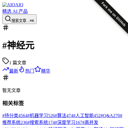
Fork me on GitHub
AIQ
精选 AI 产品
搜索文章...
⌘K
#
神经元
1
篇文章
最新
热门
精华
暂无
文章
相关标签
#
待分类
4564
#
机器学习
526
#
算法
474
#
人工智能
452
#
Q&A
270
#
推荐系统
236
#
搜索系统
174
#
深度学习
167
#
高并发