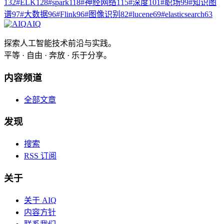
132
#
ELK
128
#
spark
118
#
神经网络
115
#
深度
101
#
职场
99
#
知识图
谱
97
#
大数据
96
#
Flink
96
#
图像识别
82
#
lucene
69
#
elasticsearch
63
AIQ
探索人工智能技术前沿与实践。
平等 · 自由 · 奔放 · 乐于分享。
内容频道
全部文章
发现
搜索
RSS 订阅
关于
关于 AIQ
内容方针