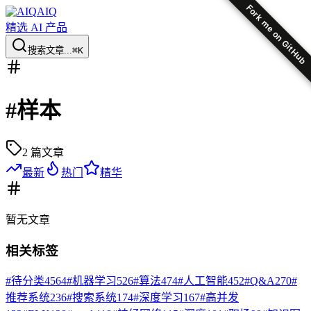
Fork me on GitHub
AIQ
精选 AI 产品
搜索文章...
⌘K
#
样本
2
篇文章
最新
热门
精华
暂无
文章
相关标签
#
待分类
4564
#
机器学习
526
#
算法
474
#
人工智能
452
#
Q&A
270
#
推荐系统
236
#
搜索系统
174
#
深度学习
167
#
高并发