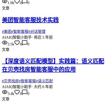
1.9k
0
0
文章
美团智能客服技术实践
#
美团
#
智能客服
#
对话管理
AI
AIQ智能小助手
·
将近 5 年前
2.5k
0
0
文章
【深度语义匹配模型】实践篇：语义匹配
在贝壳找房智能客服中的应用
#
贝壳找房
#
智能客服
#
语义匹配
AI
AIQ智能小助手
·
大约 6 年前
3.4k
0
0
文章