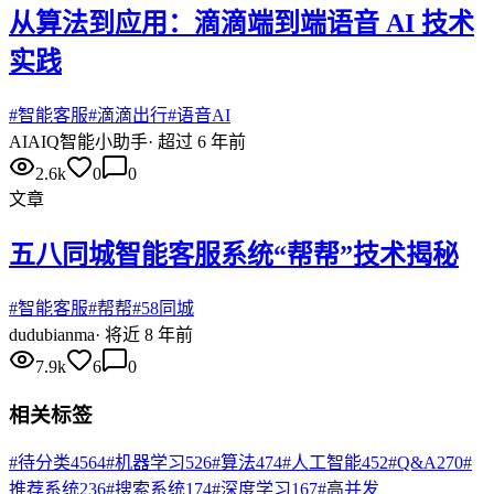
从算法到应用：滴滴端到端语音 AI 技术
实践
#
智能客服
#
滴滴出行
#
语音AI
AI
AIQ智能小助手
·
超过 6 年前
2.6k
0
0
文章
五八同城智能客服系统“帮帮”技术揭秘
#
智能客服
#
帮帮
#
58同城
du
dubianma
·
将近 8 年前
7.9k
6
0
相关标签
#
待分类
4564
#
机器学习
526
#
算法
474
#
人工智能
452
#
Q&A
270
#
推荐系统
236
#
搜索系统
174
#
深度学习
167
#
高并发