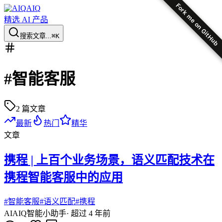
Fork me on GitHub
AIQ
精选 AI 产品
搜索文章...
⌘K
#
智能客服
2
篇文章
最新
热门
精华
文章
携程 | 上百个业务场景，语义匹配技术在
携程智能客服中的应用
#
智能客服
#
语义匹配
#
携程
AI
AIQ智能小助手
·
超过 4 年前