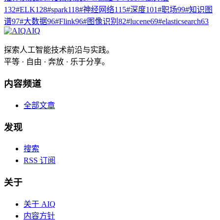
132
#
ELK
128
#
spark
118
#
神经网络
115
#
深度
101
#
职场
99
#
知识图
谱
97
#
大数据
96
#
Flink
96
#
图像识别
82
#
lucene
69
#
elasticsearch
63
AIQ
探索人工智能技术前沿与实践。
平等 · 自由 · 奔放 · 乐于分享。
内容频道
全部文章
发现
搜索
RSS 订阅
关于
关于 AIQ
内容方针