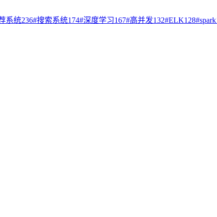
荐系统
236
#
搜索系统
174
#
深度学习
167
#
高并发
132
#
ELK
128
#
spark