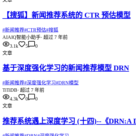
【搜狐】新闻推荐系统的 CTR 预估模型
#
新闻推荐
#
CTR预估
#
搜狐
AI
AIQ智能小助手
·
超过 7 年前
3.1k
5
0
文章
基于深度强化学习的新闻推荐模型 DRN
#
新闻推荐
#
深度强化学习
#
DRN模型
Ti
TiDB
·
超过 7 年前
4.3k
0
0
文章
推荐系统遇上深度学习 (十四)--《DRN:A Deep Rei
#
新闻推荐
#
DRN
#
深度强化学习