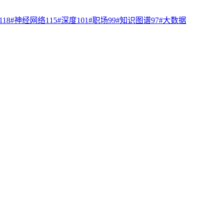
118
#
神经网络
115
#
深度
101
#
职场
99
#
知识图谱
97
#
大数据