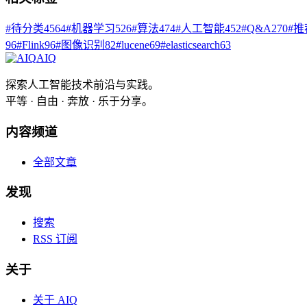
#
待分类
4564
#
机器学习
526
#
算法
474
#
人工智能
452
#
Q&A
270
#
推
96
#
Flink
96
#
图像识别
82
#
lucene
69
#
elasticsearch
63
AIQ
探索人工智能技术前沿与实践。
平等 · 自由 · 奔放 · 乐于分享。
内容频道
全部文章
发现
搜索
RSS 订阅
关于
关于 AIQ