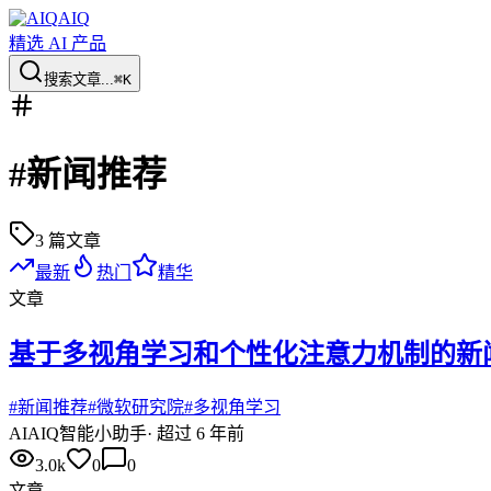
AIQ
精选 AI 产品
搜索文章...
⌘K
#
新闻推荐
3
篇文章
最新
热门
精华
文章
基于多视角学习和个性化注意力机制的新
#
新闻推荐
#
微软研究院
#
多视角学习
AI
AIQ智能小助手
·
超过 6 年前
3.0k
0
0
文章