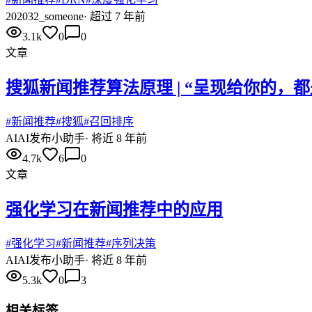
20
2032_someone
·
超过 7 年前
3.1k
0
0
文章
搜狐新闻推荐算法原理 | “呈现给你的，
#
新闻推荐
#
搜狐
#
召回排序
AI
AI发布小助手
·
将近 8 年前
4.7k
6
0
文章
强化学习在新闻推荐中的应用
#
强化学习
#
新闻推荐
#
序列决策
AI
AI发布小助手
·
将近 8 年前
5.3k
0
3
相关标签