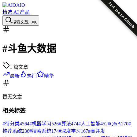
Fork me on GitHub
AIQ
精选 AI 产品
搜索文章...
⌘K
#
斗鱼大数据
1
篇文章
最新
热门
精华
暂无
文章
相关标签
#
待分类
4564
#
机器学习
526
#
算法
474
#
人工智能
452
#
Q&A
270
#
推荐系统
236
#
搜索系统
174
#
深度学习
167
#
高并发