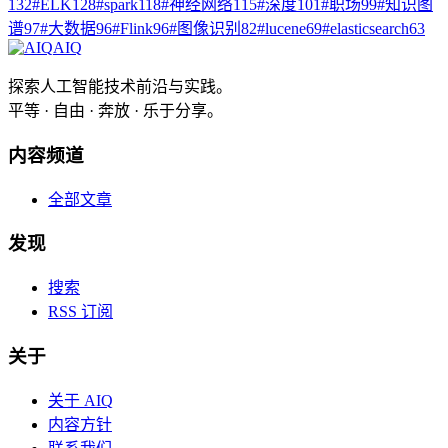
132
#
ELK
128
#
spark
118
#
神经网络
115
#
深度
101
#
职场
99
#
知识图
谱
97
#
大数据
96
#
Flink
96
#
图像识别
82
#
lucene
69
#
elasticsearch
63
AIQ
探索人工智能技术前沿与实践。
平等 · 自由 · 奔放 · 乐于分享。
内容频道
全部文章
发现
搜索
RSS 订阅
关于
关于 AIQ
内容方针