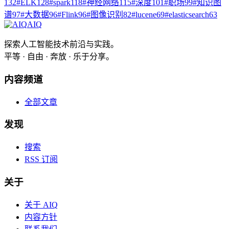
132
#
ELK
128
#
spark
118
#
神经网络
115
#
深度
101
#
职场
99
#
知识图
谱
97
#
大数据
96
#
Flink
96
#
图像识别
82
#
lucene
69
#
elasticsearch
63
AIQ
探索人工智能技术前沿与实践。
平等 · 自由 · 奔放 · 乐于分享。
内容频道
全部文章
发现
搜索
RSS 订阅
关于
关于 AIQ
内容方针