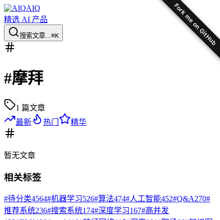
Fork me on GitHub
AIQ
精选 AI 产品
搜索文章...
⌘K
#
摩拜
1
篇文章
最新
热门
精华
暂无
文章
相关标签
#
待分类
4564
#
机器学习
526
#
算法
474
#
人工智能
452
#
Q&A
270
#
推荐系统
236
#
搜索系统
174
#
深度学习
167
#
高并发