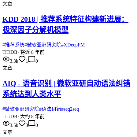
文章
KDD 2018 | 推荐系统特征构建新进展：
极深因子分解机模型
#
推荐系统
#
微软亚洲研究院
#
XDeepFM
Ti
TiDB
·
将近 8 年前
3.3k
1
0
文章
AIQ - 语音识别 | 微软亚研自动语法纠错
系统达到人类水平
#
微软亚洲研究院
#
语法纠错
#
seq2seq
Ti
TiDB
·
大约 8 年前
3.5k
3
0
文章