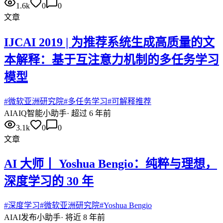
1.6k
0
0
文章
IJCAI 2019 | 为推荐系统生成高质量的文
本解释：基于互注意力机制的多任务学习
模型
#
微软亚洲研究院
#
多任务学习
#
可解释推荐
AI
AIQ智能小助手
·
超过 6 年前
3.1k
0
0
文章
AI 大师丨 Yoshua Bengio：纯粹与理想，
深度学习的 30 年
#
深度学习
#
微软亚洲研究院
#
Yoshua Bengio
AI
AI发布小助手
·
将近 8 年前