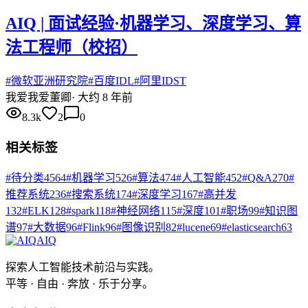
AIQ | 面试经验·机器学习、深度学习、算
法工程师（校招）
#
微软亚洲研究院
#
百度IDL
#
阿里IDST
我爱
我爱董卿
·
大约 8 年前
8.3k
2
0
相关标签
#
待分类
4564
#
机器学习
526
#
算法
474
#
人工智能
452
#
Q&A
270
#
推荐系统
236
#
搜索系统
174
#
深度学习
167
#
高并发
132
#
ELK
128
#
spark
118
#
神经网络
115
#
深度
101
#
职场
99
#
知识图
谱
97
#
大数据
96
#
Flink
96
#
图像识别
82
#
lucene
69
#
elasticsearch
63
AIQ
探索人工智能技术前沿与实践。
平等 · 自由 · 奔放 · 乐于分享。