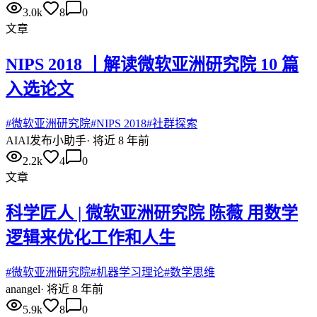
3.0k
8
0
文章
NIPS 2018 丨解读微软亚洲研究院 10 篇
入选论文
#
微软亚洲研究院
#
NIPS 2018
#
社群探索
AI
AI发布小助手
·
将近 8 年前
2.2k
4
0
文章
科学匠人 | 微软亚洲研究院 陈薇 用数学
逻辑来优化工作和人生
#
微软亚洲研究院
#
机器学习理论
#
数学思维
an
angel
·
将近 8 年前
5.9k
8
0