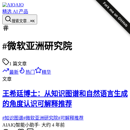
Fork me on GitHub
AIQ
精选 AI 产品
搜索文章...
⌘K
#
微软亚洲研究院
1
篇文章
最新
热门
精华
文章
王希廷博士：从知识图谱和自然语言生成
的角度认识可解释推荐
#
知识图谱
#
微软亚洲研究院
#
可解释推荐
AI
AIQ智能小助手
·
大约 4 年前