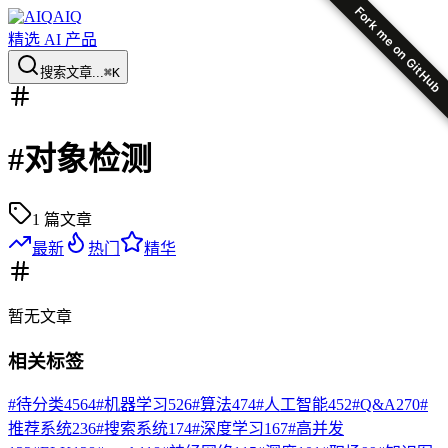
Fork me on GitHub
AIQ
精选 AI 产品
搜索文章...
⌘K
#
对象检测
1
篇文章
最新
热门
精华
暂无
文章
相关标签
#
待分类
4564
#
机器学习
526
#
算法
474
#
人工智能
452
#
Q&A
270
#
推荐系统
236
#
搜索系统
174
#
深度学习
167
#
高并发