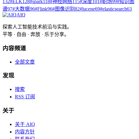
132
#
ELK
128
#
spark
118
#
神经网络
115
#
深度
101
#
职场
99
#
知识图
谱
97
#
大数据
96
#
Flink
96
#
图像识别
82
#
lucene
69
#
elasticsearch
63
AIQ
探索人工智能技术前沿与实践。
平等 · 自由 · 奔放 · 乐于分享。
内容频道
全部文章
发现
搜索
RSS 订阅
关于
关于 AIQ
内容方针