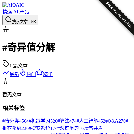
Fork me on GitHub
AIQ
精选 AI 产品
搜索文章...
⌘K
#
奇异值分解
1
篇文章
最新
热门
精华
暂无
文章
相关标签
#
待分类
4564
#
机器学习
526
#
算法
474
#
人工智能
452
#
Q&A
270
#
推荐系统
236
#
搜索系统
174
#
深度学习
167
#
高并发