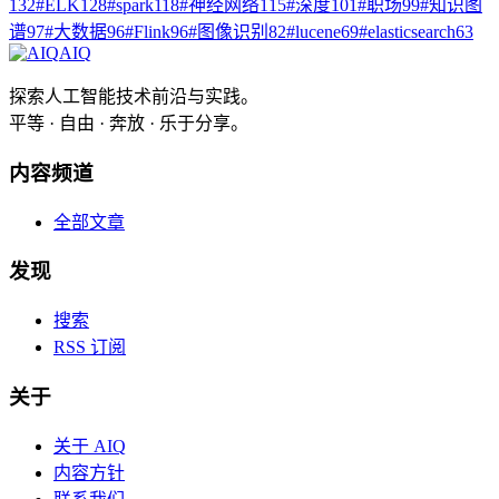
132
#
ELK
128
#
spark
118
#
神经网络
115
#
深度
101
#
职场
99
#
知识图
谱
97
#
大数据
96
#
Flink
96
#
图像识别
82
#
lucene
69
#
elasticsearch
63
AIQ
探索人工智能技术前沿与实践。
平等 · 自由 · 奔放 · 乐于分享。
内容频道
全部文章
发现
搜索
RSS 订阅
关于
关于 AIQ
内容方针