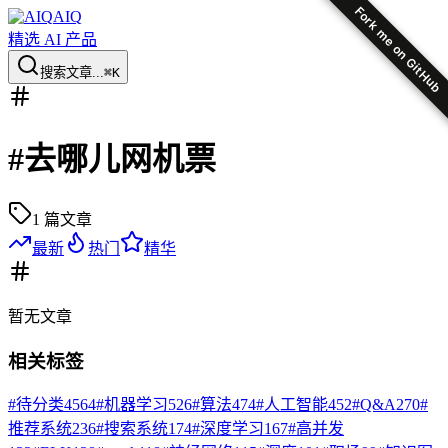
Fork me on GitHub
AIQ
精选 AI 产品
搜索文章...
⌘K
#
去哪儿网机票
1
篇文章
最新
热门
精华
暂无
文章
相关标签
#
待分类
4564
#
机器学习
526
#
算法
474
#
人工智能
452
#
Q&A
270
#
推荐系统
236
#
搜索系统
174
#
深度学习
167
#
高并发