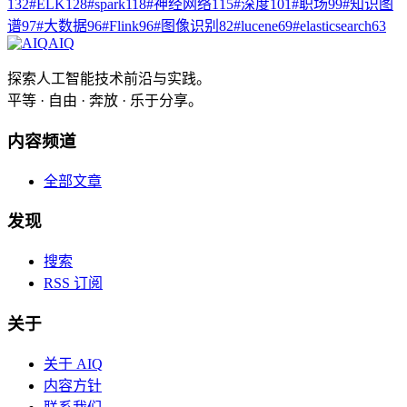
132
#
ELK
128
#
spark
118
#
神经网络
115
#
深度
101
#
职场
99
#
知识图
谱
97
#
大数据
96
#
Flink
96
#
图像识别
82
#
lucene
69
#
elasticsearch
63
AIQ
探索人工智能技术前沿与实践。
平等 · 自由 · 奔放 · 乐于分享。
内容频道
全部文章
发现
搜索
RSS 订阅
关于
关于 AIQ
内容方针