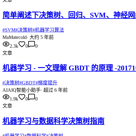
简单阐述下决策树、回归、SVM、神经
#
SVM
#
决策树
#
机器学习算法
Ma
Matecold
·
大约 5 年前
2.3k
0
0
文章
机器学习 - 一文理解 GBDT 的原理 -20171
#
决策树
#
GBDT
#
梯度提升
AI
AIQ智能小助手
·
超过 6 年前
1.9k
0
0
文章
机器学习与数据科学决策树指南
#
机器学习
#
数据科学
#
决策树