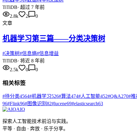
Ti
TiDB
·
超过 7 年前
2.8k
2
0
文章
机器学习第三篇——分类决策树
#
决策树
#
信息熵
#
信息增益
Ti
TiDB
·
将近 8 年前
2.5k
0
0
相关标签
#
待分类
4564
#
机器学习
526
#
算法
474
#
人工智能
452
#
Q&A
270
#
推
96
#
Flink
96
#
图像识别
82
#
lucene
69
#
elasticsearch
63
AIQ
探索人工智能技术前沿与实践。
平等 · 自由 · 奔放 · 乐于分享。