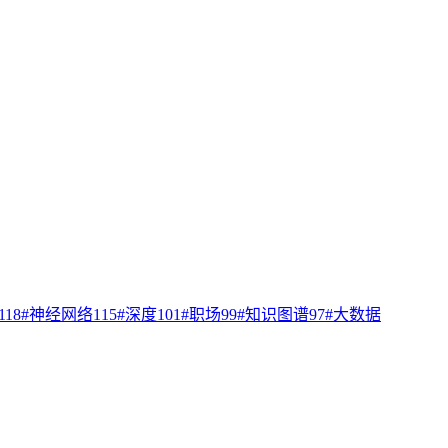
118
#
神经网络
115
#
深度
101
#
职场
99
#
知识图谱
97
#
大数据