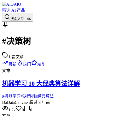
AIQ
精选 AI 产品
搜索文章...
⌘K
#
决策树
1
篇文章
最新
热门
精华
文章
机器学习 10 大经典算法详解
#
机器学习
#
决策树
#
经典算法
Da
DataCanvas
·
超过 3 年前
1.2k
0
0
文章