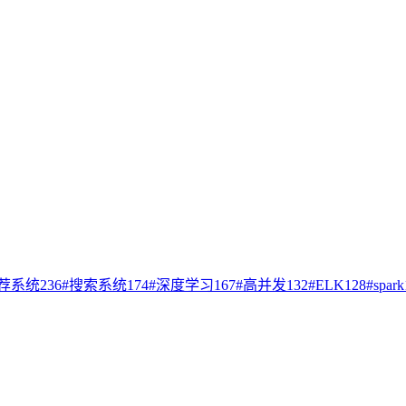
荐系统
236
#
搜索系统
174
#
深度学习
167
#
高并发
132
#
ELK
128
#
spark