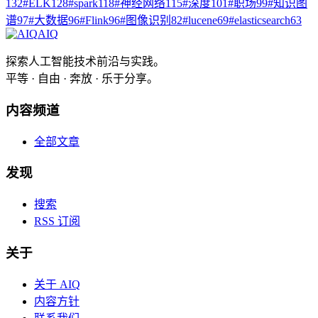
132
#
ELK
128
#
spark
118
#
神经网络
115
#
深度
101
#
职场
99
#
知识图
谱
97
#
大数据
96
#
Flink
96
#
图像识别
82
#
lucene
69
#
elasticsearch
63
AIQ
探索人工智能技术前沿与实践。
平等 · 自由 · 奔放 · 乐于分享。
内容频道
全部文章
发现
搜索
RSS 订阅
关于
关于 AIQ
内容方针