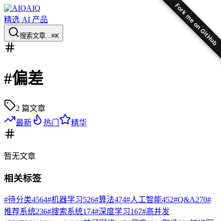
Fork me on GitHub
AIQ
精选 AI 产品
搜索文章...
⌘K
#
偏差
2
篇文章
最新
热门
精华
暂无
文章
相关标签
#
待分类
4564
#
机器学习
526
#
算法
474
#
人工智能
452
#
Q&A
270
#
推荐系统
236
#
搜索系统
174
#
深度学习
167
#
高并发