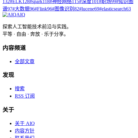
132
#
ELK
128
#
spark
118
#
神经网络
115
#
深度
101
#
职场
99
#
知识图
谱
97
#
大数据
96
#
Flink
96
#
图像识别
82
#
lucene
69
#
elasticsearch
63
AIQ
探索人工智能技术前沿与实践。
平等 · 自由 · 奔放 · 乐于分享。
内容频道
全部文章
发现
搜索
RSS 订阅
关于
关于 AIQ
内容方针