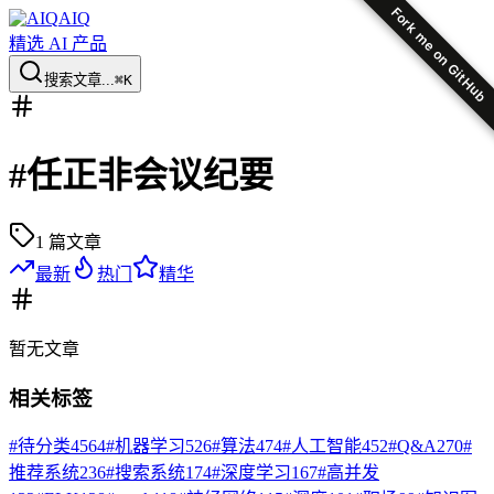
Fork me on GitHub
AIQ
精选 AI 产品
搜索文章...
⌘K
#
任正非会议纪要
1
篇文章
最新
热门
精华
暂无
文章
相关标签
#
待分类
4564
#
机器学习
526
#
算法
474
#
人工智能
452
#
Q&A
270
#
推荐系统
236
#
搜索系统
174
#
深度学习
167
#
高并发