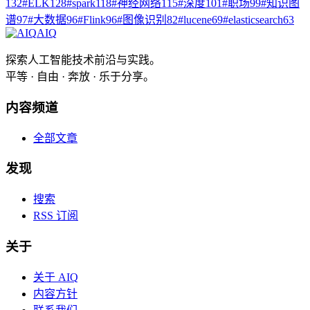
132
#
ELK
128
#
spark
118
#
神经网络
115
#
深度
101
#
职场
99
#
知识图
谱
97
#
大数据
96
#
Flink
96
#
图像识别
82
#
lucene
69
#
elasticsearch
63
AIQ
探索人工智能技术前沿与实践。
平等 · 自由 · 奔放 · 乐于分享。
内容频道
全部文章
发现
搜索
RSS 订阅
关于
关于 AIQ
内容方针