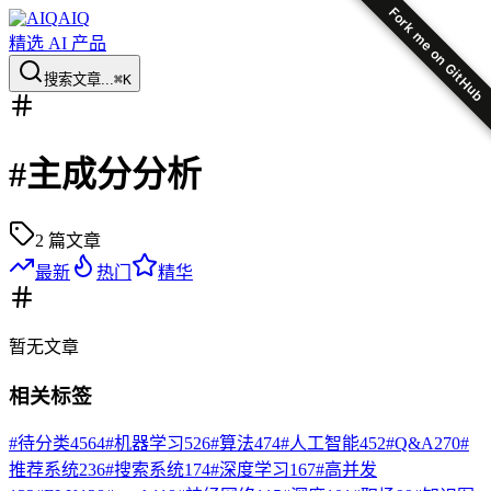
Fork me on GitHub
AIQ
精选 AI 产品
搜索文章...
⌘K
#
主成分分析
2
篇文章
最新
热门
精华
暂无
文章
相关标签
#
待分类
4564
#
机器学习
526
#
算法
474
#
人工智能
452
#
Q&A
270
#
推荐系统
236
#
搜索系统
174
#
深度学习
167
#
高并发