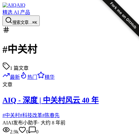
Fork me on GitHub
AIQ
精选 AI 产品
搜索文章...
⌘K
#
中关村
1
篇文章
最新
热门
精华
文章
AIQ - 深度 | 中关村风云 40 年
#
中关村
#
科技改革
#
陈春先
AI
AI发布小助手
·
大约 8 年前
2.9k
0
0