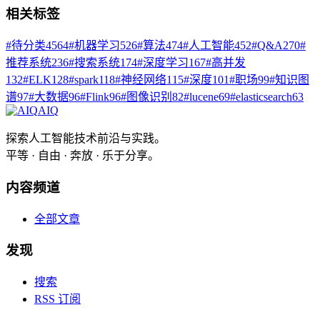
相关标签
#
待分类
4564
#
机器学习
526
#
算法
474
#
人工智能
452
#
Q&A
270
#
推荐系统
236
#
搜索系统
174
#
深度学习
167
#
高并发
132
#
ELK
128
#
spark
118
#
神经网络
115
#
深度
101
#
职场
99
#
知识图
谱
97
#
大数据
96
#
Flink
96
#
图像识别
82
#
lucene
69
#
elasticsearch
63
AIQ
探索人工智能技术前沿与实践。
平等 · 自由 · 奔放 · 乐于分享。
内容频道
全部文章
发现
搜索
RSS 订阅